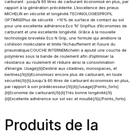
carburant : jusqu’à 60 litres de carburant économisé en plus, par
rapport à la génération précédente. L’excellence des pneus
MICHELIN en sécurité et longévité.TECHNOLOGIESPROFIL
OPTIMISEPlus de sécurité : +10% de surface de contact au sol
pour une excellente adhérence.Eco ’N’ GripPlus d’économies de
carburant et une excellente longévité. Grâce à la nouvelle
technologie brevetée Eco N Grip, une formule qui améliore la
cohésion moléculaire et limite l’échauffement et l’usure du
pneumatique.COUCHE INTERNEMichelin a ajouté une couche de
polymères sous la bande de roulement afin d’optimiser la
résistance au roulement et réduire ainsi la consommation
d’énergie. Usage}{li}Destiné aux citadines, monospaces, et
berlines{/li}{li}Economisez encore plus de carburant, en toute
sécurité{/li}{li}Jusqu'à 60 litres de carburant économisés en plus,
par rapport à son prédécesseur{/li}{li}{/usage}{Points_forts}
{li}Economie de carburant{/li}{li}Très bonne longévité{/li}
{li}Excellente adhérence sur sol sec et mouillé{/li}{/Points_forts}
Produits de la