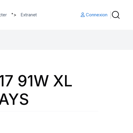
">
Connexion
cter
Extranet
17 91W XL
AYS