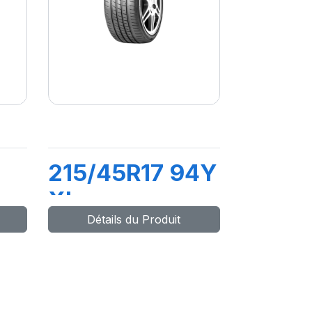
215/45R17 94Y
XL
Détails du Produit
DRIVEWAYS
SPORT+