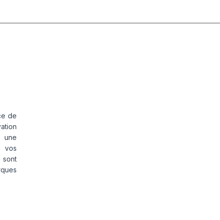
ce de
vation
s une
s vos
 sont
rques