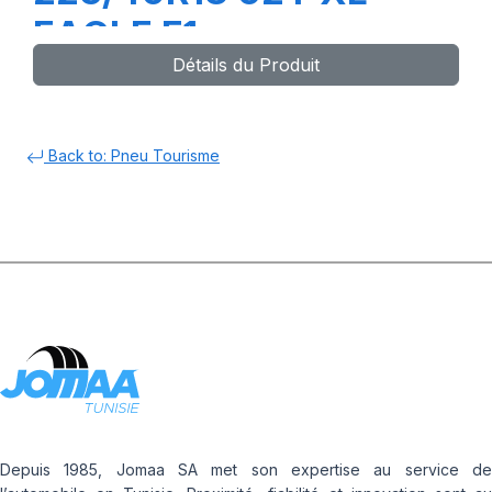
EAGLE F1
Détails du Produit
(Assymetrique)-GY-
Back to: Pneu Tourisme
Depuis 1985, Jomaa SA met son expertise au service de