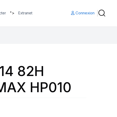
">
Connexion
cter
Extranet
14 82H
MAX HP010