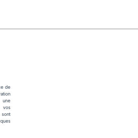
ce de
vation
s une
s vos
 sont
rques