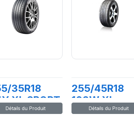
55/35R18
255/45R18
4Y XL SPORT
103W XL
Détails du Produit
Détails du Produit
ASTER
GREEN-MAX