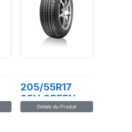
205/55R17
95V GREEN
Détails du Produit
MAX HP010