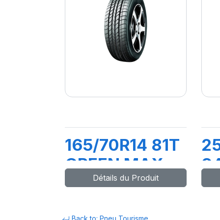
165/70R14 81T
2
GREEN MAX
9
Détails du Produit
ET
M
Back to: Pneu Tourisme