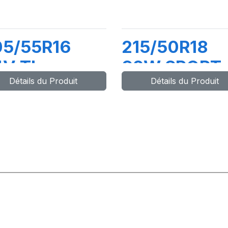
05/55R16
215/50R18
4V TL
92W SPORT
Détails du Produit
Détails du Produit
REEN-MAX
MASTER C/S