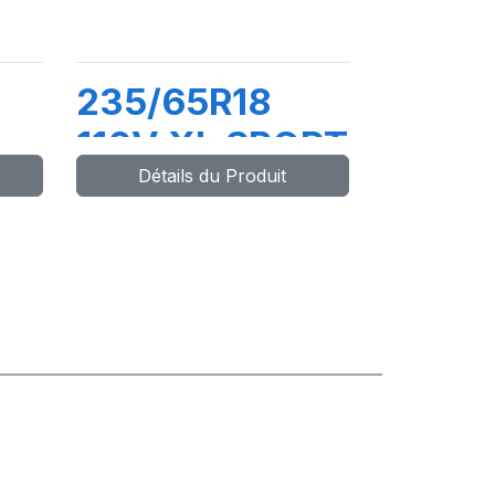
235/65R18
110V XL SPORT
Détails du Produit
MASTER C/S