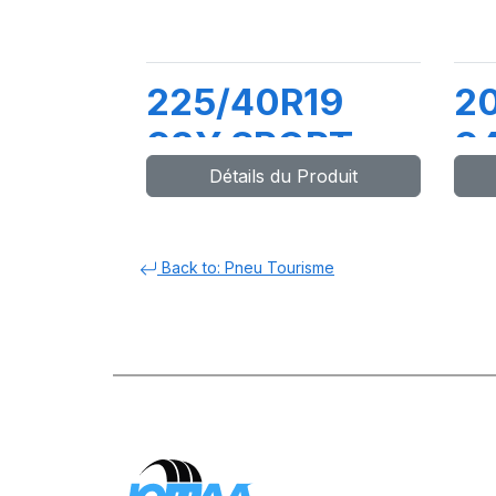
225/40R19
2
93Y SPORT
9
Détails du Produit
MASTER
G
Back to: Pneu Tourisme