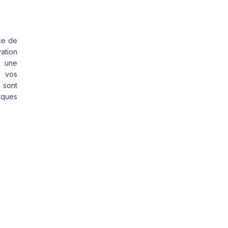
ce de
vation
s une
s vos
 sont
rques