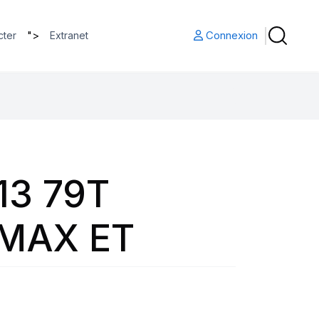
">
Connexion
cter
Extranet
13 79T
MAX ET