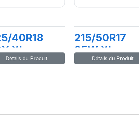
25/40R18
215/50R17
2Y XL
95W XL
Détails du Produit
Détails du Produit
YNAXER UHP
DYNAXER H