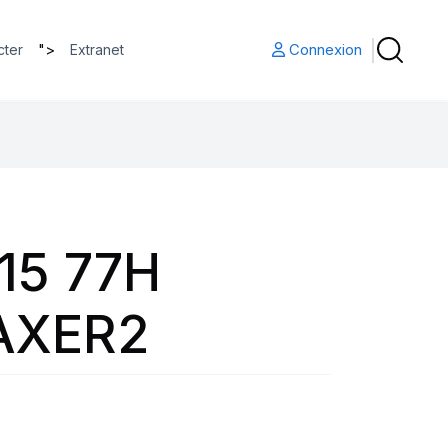
">
Connexion
cter
Extranet
15 77H
AXER2