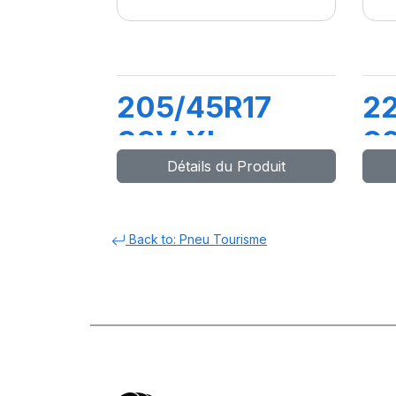
205/45R17
2
88V XL
9
Détails du Produit
DYNAXER UHP
D
Back to: Pneu Tourisme