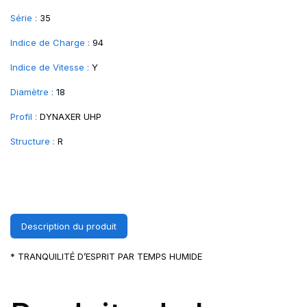
Série :
35
Indice de Charge :
94
Indice de Vitesse :
Y
Diamètre :
18
Profil :
DYNAXER UHP
Structure :
R
Description du produit
* TRANQUILITÉ D’ESPRIT PAR TEMPS HUMIDE