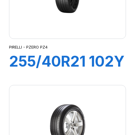
PIRELLI - PZERO PZ4
255/40R21 102Y
XL s-i PZERO
PZ4 (*)ncs