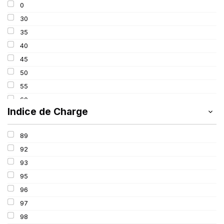
0
275
30
285
35
295
40
305
45
315
50
325
55
60
Indice de Charge
65
70
89
75
92
80
93
85
95
100
96
97
98