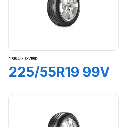
PIRELLI - S-VERD
225/55R19 99V
S-VERDE All
Season