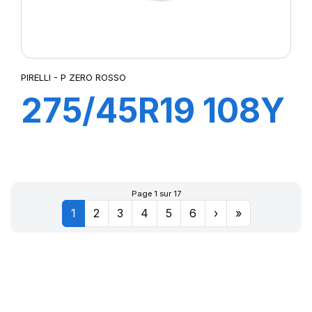
PIRELLI - P ZERO ROSSO
275/45R19 108Y
XL ROSSO (N1)
Page 1 sur 17
1
2
3
4
5
6
›
»