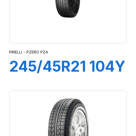
PIRELLI - PZERO PZ4
245/45R21 104Y
XL PZERO
PZ4(J) (LR)ncs