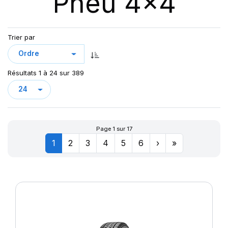
Pneu 4x4
123
AT/TA KO3 LRF
123/120
AT70
124/121
Trier par
AT100
126/123
AT T/A KO2
127/124
AURES
128
Résultats 1 à 24 sur 389
CHAMPIRO VP1
CINTURATO AS+
CINTURATO SF3
CITILANDER
Page 1 sur 17
COBRA
1
2
3
4
5
6
›
»
COMPETUS A/T 2
COMPETUS A/T 3
COMPETUS H/L
COMPETUS H/P
COMPETUS H/P2
COMPETUS H/P3