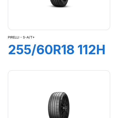
PIRELLI - S-A/T+
255/60R18 112H
XL S-A/T+