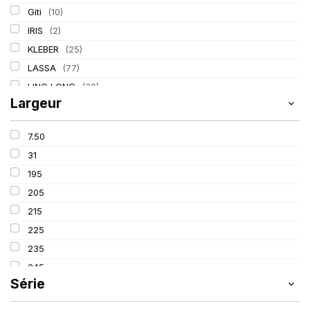
Giti
(10)
IRIS
(2)
KLEBER
(25)
LASSA
(77)
LING LONG
(39)
Largeur
MICHELIN
(80)
PIRELLI
(110)
7.50
TIGAR
(3)
31
195
205
215
225
235
245
Série
255
265