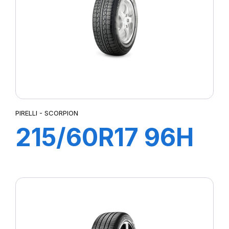
LATTITUDE SPORT 3
LATTITUDE TOUR HP (N1)²
LMB3
LTA/S
LTX A/T
LTX AT2
MUD TERRAIN T/A KM2
MUD TERRAIN T/A KM3
PIRELLI - SCORPION
P-ZERO AS
215/60R17 96H
P7 CINTURATO
PILOTE SPORT 4 SUV
SCORPION
PILOT SPORT 4
PILOT SPORT CUP2
PILOT SUPER SPORT
POWERGY 2
PRESTO