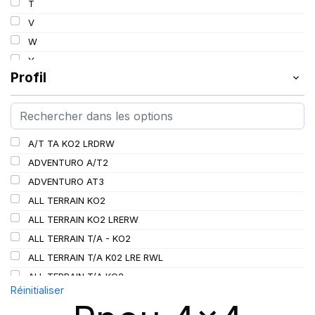
T
112
V
113
W
114
Y
115
Profil
115/112
116
116/113
A/T TA KO2 LRDRW
117/114
ADVENTURO A/T2
117/116
ADVENTURO AT3
118/115
ALL TERRAIN KO2
119/116
ALL TERRAIN KO2 LRERW
120
ALL TERRAIN T/A - KO2
120/116
ALL TERRAIN T/A K02 LRE RWL
120/117
ALL TERRAIN T/A KO2
121
Réinitialiser
ALL TERRAIN T/A KO3
121/118
AT/TA KO3 LRD