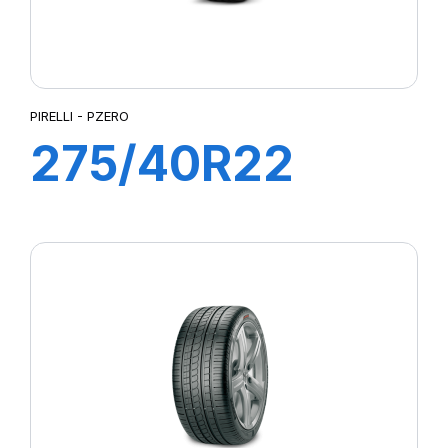
PIRELLI - PZERO
275/40R22
108Y XL P ZERO
(LR) ncs