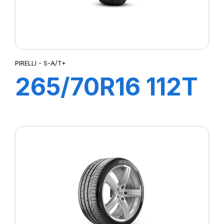
PIRELLI - S-A/T+
265/70R16 112T
S-A/T+