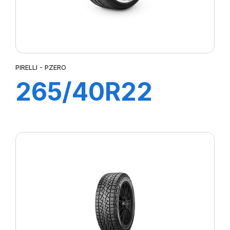
PIRELLI - PZERO
265/40R22
106Y XL PZERO
(J)(LR)