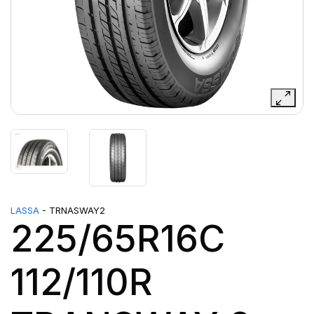
LASSA
- TRNASWAY2
225/65R16C
112/110R