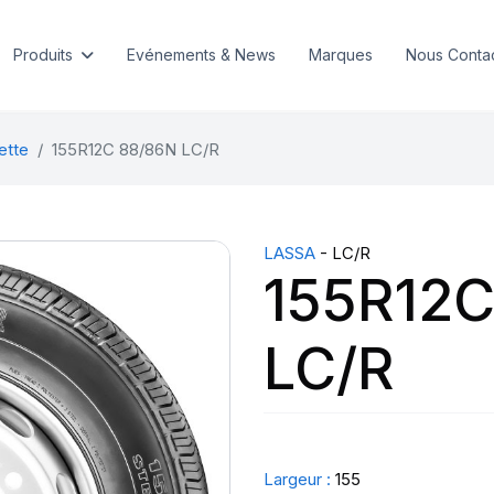
Produits
Evénements & News
Marques
Nous Conta
ette
155R12C 88/86N LC/R
LASSA
- LC/R
155R12C
LC/R
Largeur :
155