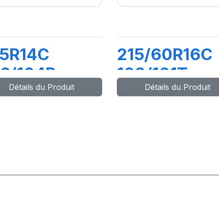
95R14C
215/60R16C
6/104R
103/101T
Détails du Produit
Détails du Produit
RANSWAY
TRANSWAY