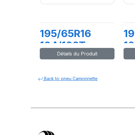
195/65R16
1
104/102T
10
Détails du Produit
TRANSWAY2
T
Back to: pneu Camionnette