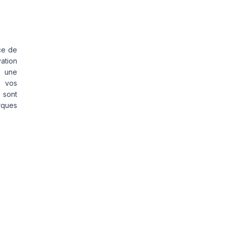
ce de
vation
s une
s vos
 sont
rques