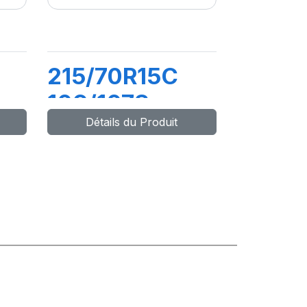
215/70R15C
109/107S
Détails du Produit
TRANSWAY