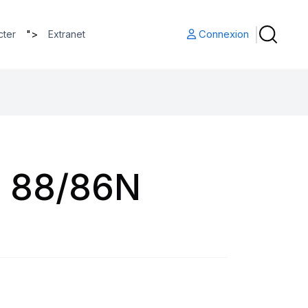
">
Connexion
cter
Extranet
 88/86N