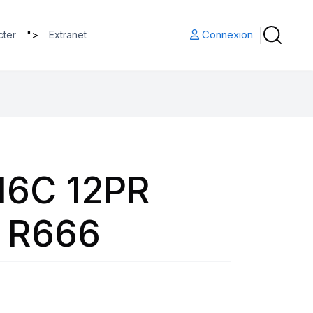
">
Connexion
cter
Extranet
16C 12PR
Q R666