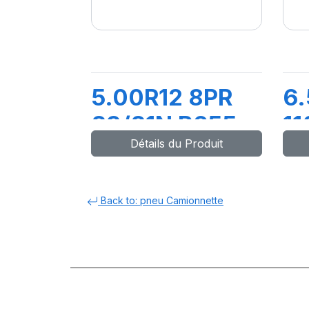
5.00R12 8PR
6
83/81N R655
11
Détails du Produit
L
Back to: pneu Camionnette