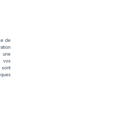
ce de
vation
s une
s vos
 sont
rques