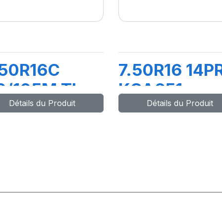
.50R16C
7.50R16 14P
0/105M TL
KCA651
Détails du Produit
Détails du Produit
MC4
122/118M +
A AIR + FLA