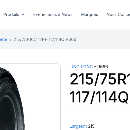
Produits
Evénements & News
Marques
Nous Conta
ette
215/75R16C 12PR 117/114Q R666
LING LONG
- R666
215/75R
117/114
Largeur :
215