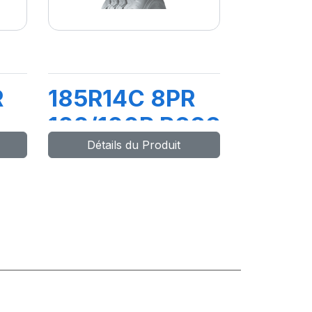
R
185R14C 8PR
102/100R R666
Détails du Produit
CH
P