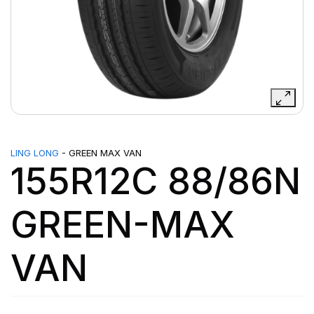
LING LONG
- GREEN MAX VAN
155R12C 88/86N
GREEN-MAX
VAN