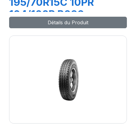
195/70R15C 10PR
104/102R R666
Détails du Produit