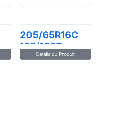
205/65R16C
107/105T
Détails du Produit
2
(103H)
TRANSPRO 2