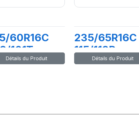
15/60R16C
235/65R16C
3/101T
115/113R
Détails du Produit
Détails du Produit
RANSPRO 2
TRANSPRO 