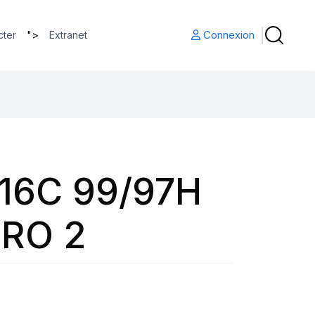
">
Connexion
cter
Extranet
16C 99/97H
RO 2