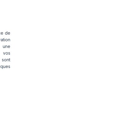
ce de
vation
s une
s vos
 sont
rques