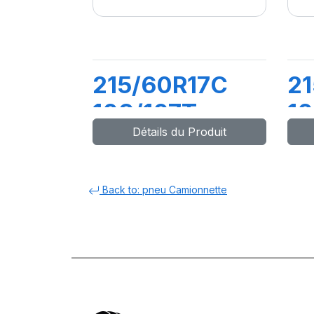
215/60R17C
2
109/107T
10
Détails du Produit
(104H)
T
TRANSPRO2
Back to: pneu Camionnette