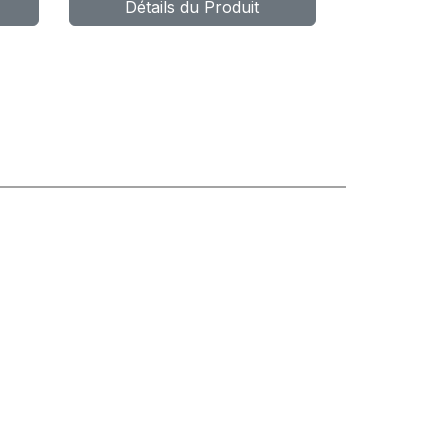
Détails du Produit
152/148L