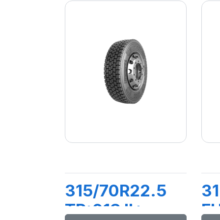
315/70R22.5
31
TR:01S II+
F