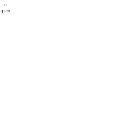
 sont
rques