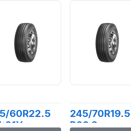
5/60R22.5
245/70R19.5
H:01Y
R02 S