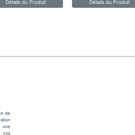
Détails du Produit
Détails du Produit
4/148L
136/134M
ce de
vation
s une
s vos