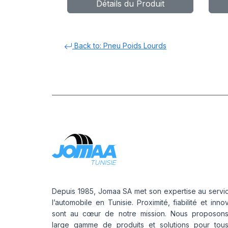
Détails du Produit
154/150L
15
(152M) M+S
Back to: Pneu Poids Lourds
Depuis 1985, Jomaa SA met son expertise au servi
l’automobile en Tunisie. Proximité, fiabilité et inno
sont au cœur de notre mission. Nous proposon
large gamme de produits et solutions pour tou