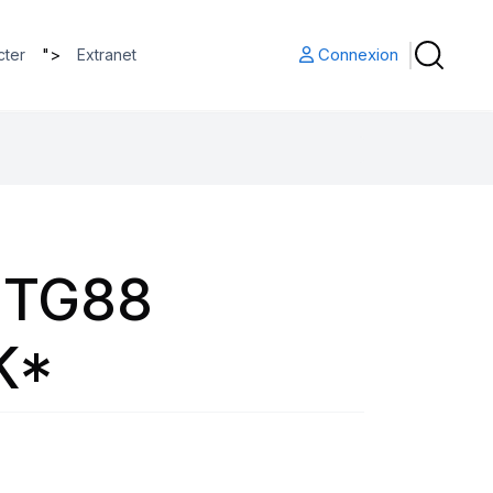
">
Connexion
cter
Extranet
 TG88
K*