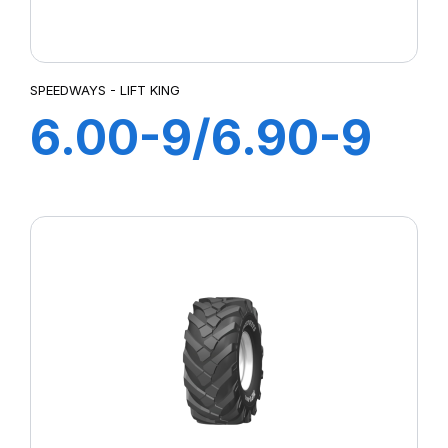
SPEEDWAYS - LIFT KING
6.00-9/6.90-9
10PR LIFT KING
HD +CH A AIR +
FLAP