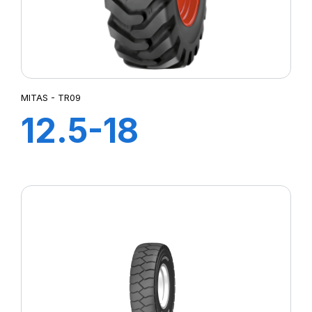
MITAS - TR09
12.5-18
(320/80) 12PR
TL TR09