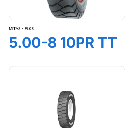
MITAS - FL08
5.00-8 10PR TT
FL08+CH A
AIR+FLAP