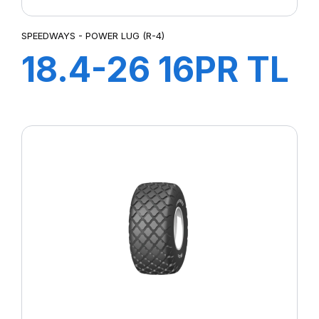
SPEEDWAYS - POWER LUG (R-4)
18.4-26 16PR TL
POWER LUG R-4