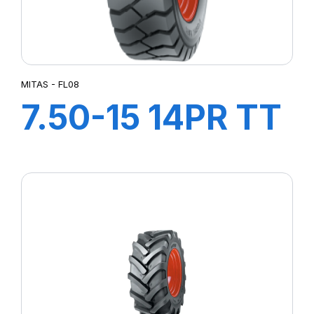
MITAS - FL08
7.50-15 14PR TT
FL08 +Flap+Ch