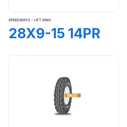
SPEEDWAYS - LIFT KING
28X9-15 14PR
LIFT KING HD +
Ch à ir +Flap