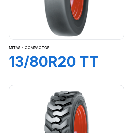
TG02
TI02
TI04
TI06
TI09
MITAS - COMPACTOR
TR09
13/80R20 TT
TR10
UK5
164A3
COMPACTOR