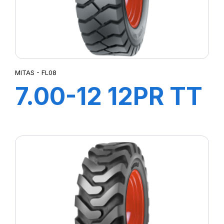
MITAS - FL08
7.00-12 12PR TT
FL08+CH A AIR
+ FLAP