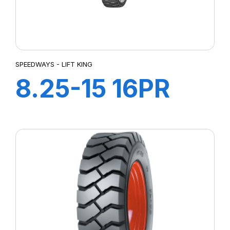
SPEEDWAYS - LIFT KING
8.25-15 16PR
LIFT KING HD
+Ch à air+Flap