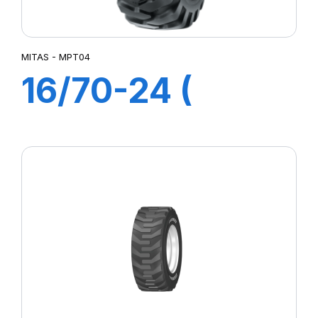
MITAS - MPT04
16/70-24 (
400/70-24
)14PR TL MPT04