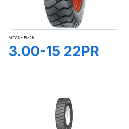
MITAS - FL-08
3.00-15 22PR
TT FL-08 +CH A
AIR + FLAP