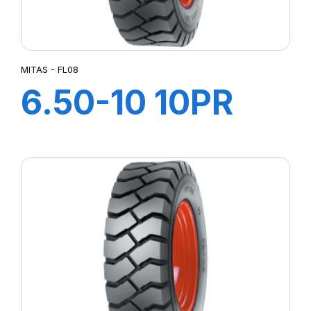
MITAS - FL08
6.50-10 10PR
FL08 +Chambre
à air +Flap