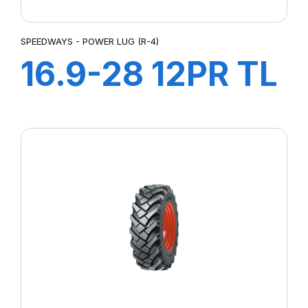
SPEEDWAYS - POWER LUG (R-4)
16.9-28 12PR TL
Power LugR-4