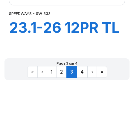
SPEEDWAYS - SW 333
23.1-26 12PR TL
SW 333
Page 3 sur 4
«
‹
1
2
3
4
›
»