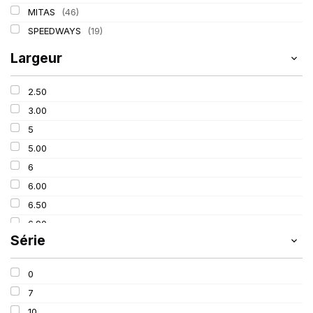
MITAS
(46)
SPEEDWAYS
(19)
Largeur
2.50
3.00
5
5.00
6
6.00
6.50
6.90
Série
7
7.50
0
8.15
7
8.25
10