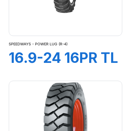
SPEEDWAYS - POWER LUG (R-4)
16.9-24 16PR TL
Power LugR-4