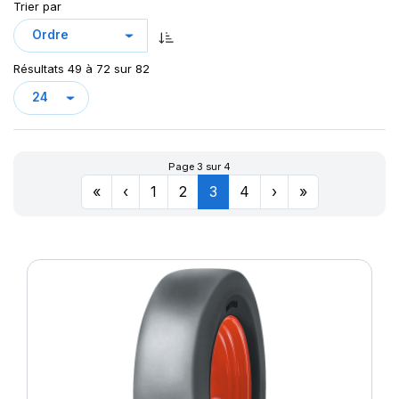
Trier par
MPT-01
MPT-03
MPT02
Résultats 49 à 72 sur 82
MPT04
MPT05
MPT20
NB38
Page 3 sur 4
POWER CL
«
‹
1
2
3
4
›
»
POWERGRIP
POWER LUG (R-4)
ROCK PLUS HD
SK-02
SK02
STEER KING HD+
SUP IND
SW-201
SW 333