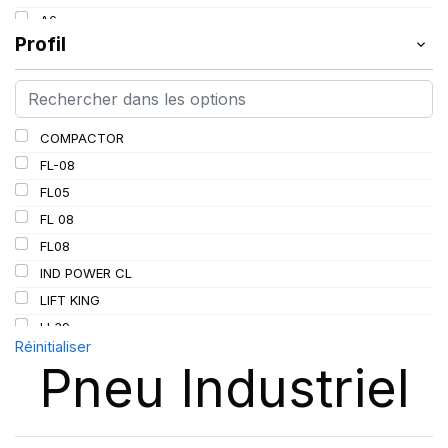
154
A6
155
Profil
A8
157
B
162
D
163
G
COMPACTOR
164
K
FL-08
165
L
FL05
167
FL 08
168
FL08
185
IND POWER CL
C
LIFT KING
LL
LL39
PR
Réinitialiser
LL45
Pneu Industriel
LL 102
LL102
MPT-007