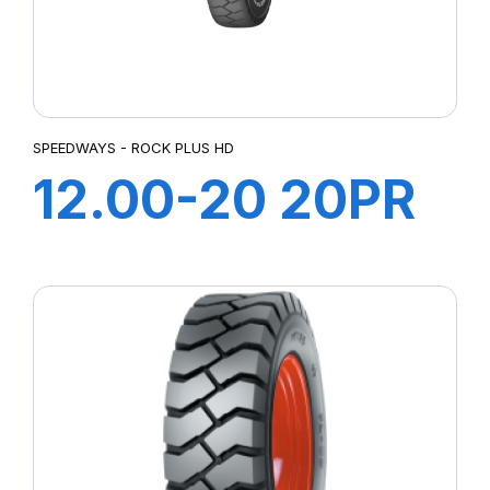
SPEEDWAYS - ROCK PLUS HD
12.00-20 20PR
185A5 ROCK
PLUS HD+ ch à
air+Flap