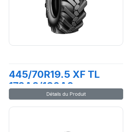
445/70R19.5 XF TL
173A8/180A2
Détails du Produit