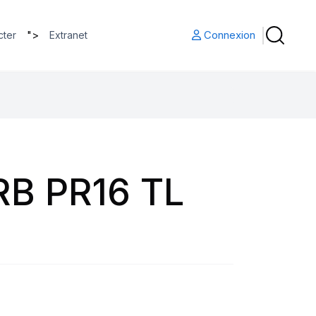
">
Connexion
cter
Extranet
RB PR16 TL