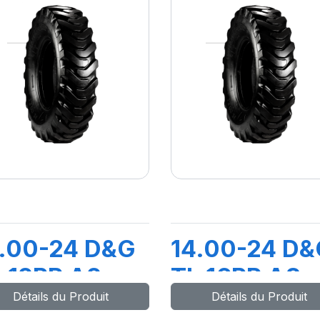
.00-24 D&G
14.00-24 D&
 12PR A2
TL 16PR A8
Détails du Produit
Détails du Produit