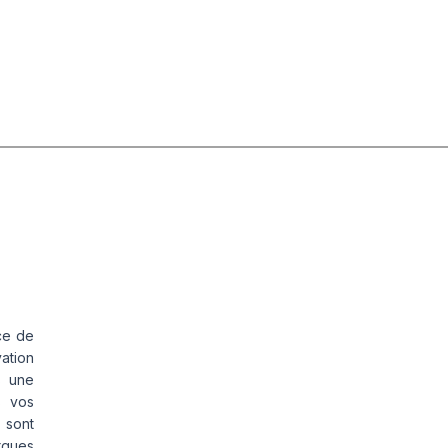
ce de
vation
s une
s vos
 sont
rques