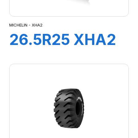
MICHELIN - XHA2
26.5R25 XHA2
L3 ** 209A2 TL