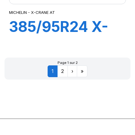
MICHELIN - X-CRANE AT
385/95R24 X-
CRANE AT TT
170F
Page 1 sur 2
1
2
›
»