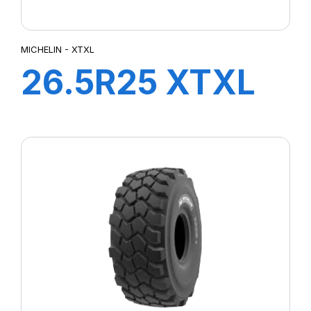
MICHELIN - XTXL
26.5R25 XTXL
E4****L4***
TL