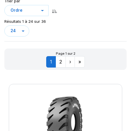
XHA2
Trier par
XHD1
XLDD2
Résultats 1 à 24 sur 36
XMINED2
XMINE D2 PRO
XTRA PROTECT
XTXL
Page 1 sur 2
XZM
1
2
›
»