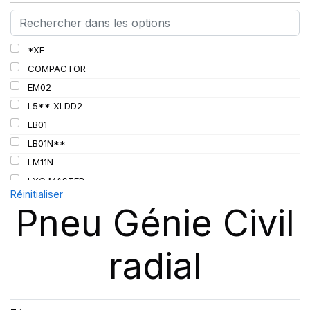
D2
E
F
*XF
G
COMPACTOR
L
EM02
L5
L5** XLDD2
LB01
LB01N**
LM11N
LXC MASTER
Réinitialiser
PILOTE XLC
Pneu Génie Civil
X-CRANE+
X-CRANE AT
radial
X-STRADDLE 2
XADN+
XGLA2