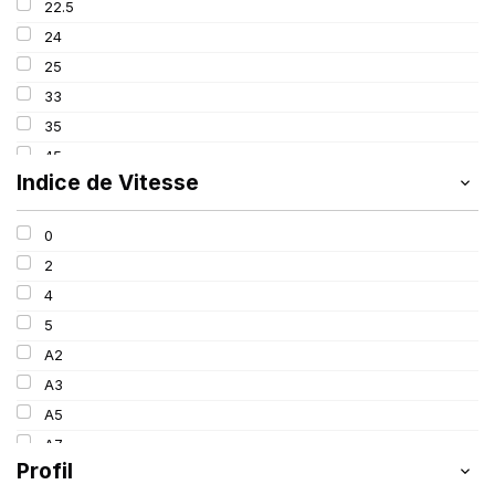
22.5
202
24
244
25
A
33
B
35
D2
45
E
Indice de Vitesse
L
0
2
4
5
A2
A3
A5
A7
Profil
B