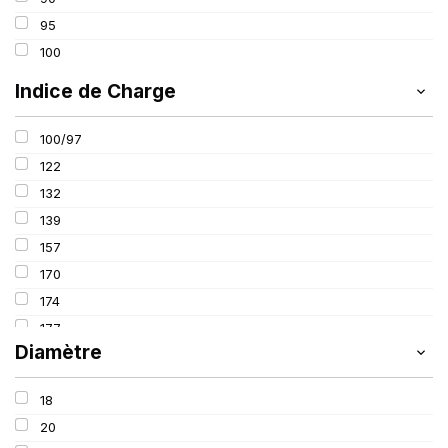
26.50
95
29.5
100
35
Indice de Charge
45
335
100/97
385
122
445
132
450
139
157
170
174
177
Diamètre
185
193
18
200
20
201