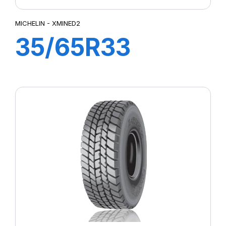
MICHELIN - XMINED2
35/65R33
XMINE D2
L5***TL