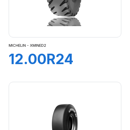
MICHELIN - XMINED2
12.00R24
XMINE D2 L5R
TL