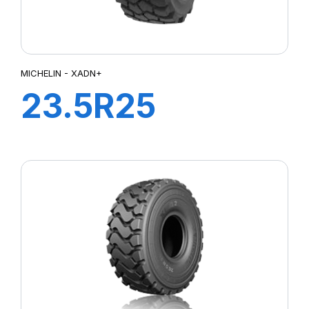
MICHELIN - XADN+
23.5R25
XADN+E3**TL
185B