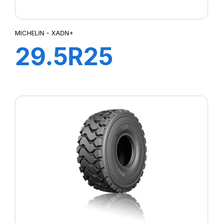
MICHELIN - XADN+
29.5R25
XADN+E3
200B** TL