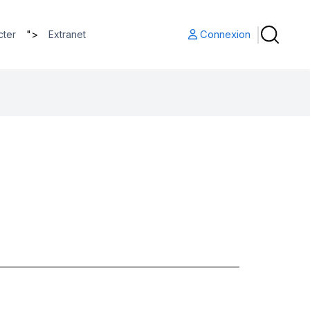
">
Connexion
cter
Extranet