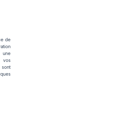
ce de
vation
s une
s vos
 sont
rques