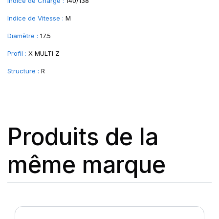
Indice de Charge :
140/138
Indice de Vitesse :
M
Diamètre :
17.5
Profil :
X MULTI Z
Structure :
R
Produits de la
même marque