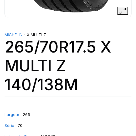
MICHELIN
- X MULTI Z
265/70R17.5 X
MULTI Z
140/138M
Largeur :
265
Série :
70