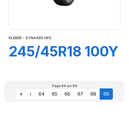
KLEBER - DYNAXER HP5
245/45R18 100Y
XL DYNAXER
HP5
Page 69 sur 69
«
‹
64
65
66
67
68
69