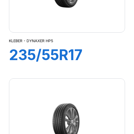
KLEBER - DYNAXER HP5
235/55R17
103W XL
DYNAXER HP5