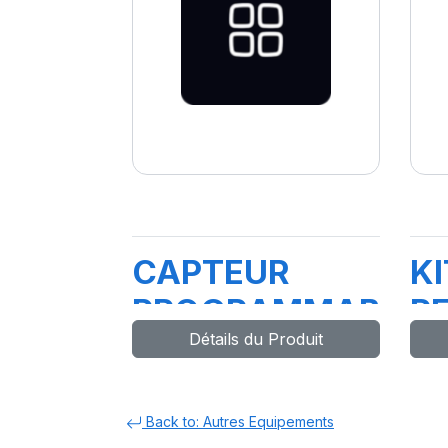
CAPTEUR
K
PROGRAMMABLE
RE
Détails du Produit
EZ SENSOR-
(
GO1
BLACK(T2200B)
Back to: Autres Equipements