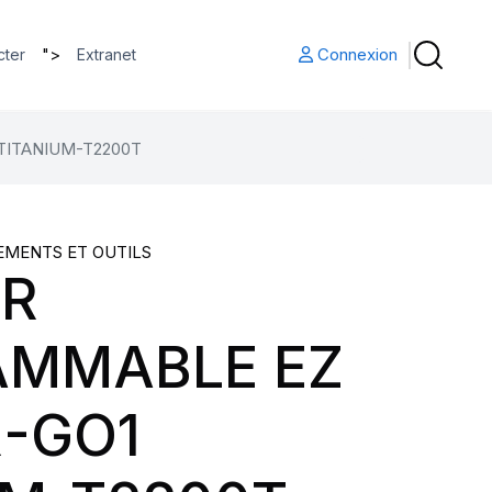
">
Connexion
cter
Extranet
ITANIUM-T2200T
EMENTS ET OUTILS
UR
MMABLE EZ
-GO1