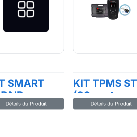
IT SMART
KIT TPMS ST
PAIR
(28 capteurs
Détails du Produit
Détails du Produit
CRK0305IN)
T2200-G01)
T7093