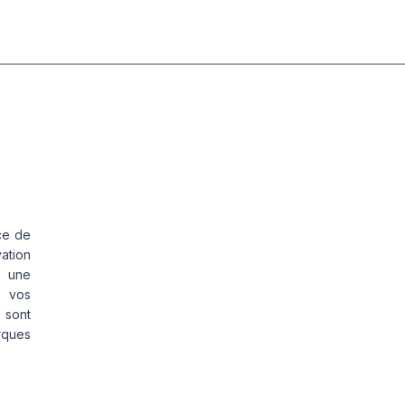
ce de
vation
s une
s vos
 sont
rques