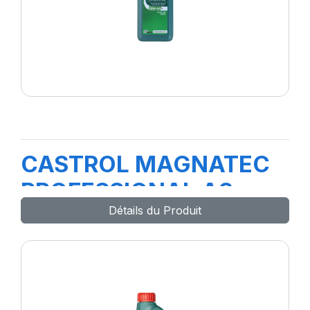
CASTROL MAGNATEC
PROFESSIONAL A3
Détails du Produit
10W-40 1L(nouv20)