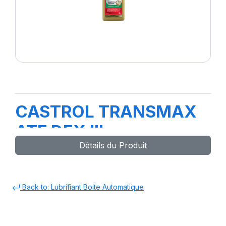
CASTROL TRANSMAX
ATF DEX III
Détails du Produit
MULTIVEHICLE 1L
Back to: Lubrifiant Boite Automatique