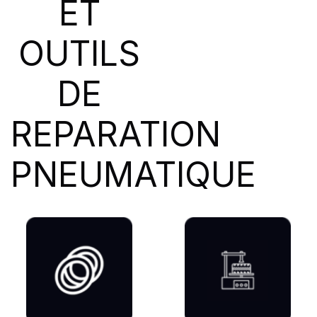
ET
SIOC
(23)
SPEEDWAYS
(64)
OUTILS
STICA
(3)
TIGAR
(24)
DE
REPARATION
PNEUMATIQUE