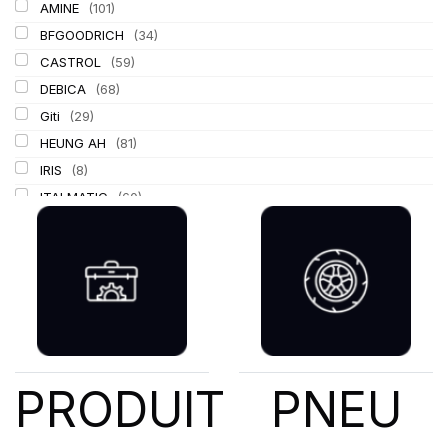
AMINE
(101)
BFGOODRICH
(34)
CASTROL
(59)
DEBICA
(68)
Giti
(29)
HEUNG AH
(81)
IRIS
(8)
ITALMATIC
(60)
KLEBER
(116)
LASSA
(174)
LING LONG
(152)
MICHELIN
(345)
MITAS
(95)
Mondolfo ferro
(31)
PIRELLI
(419)
PRODUIT
PNEU
PROMETEON
(18)
SCHRADER
(24)