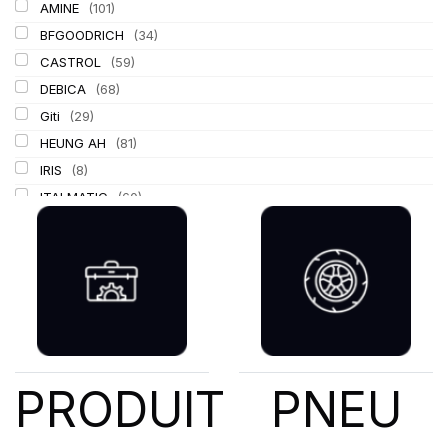
AMINE
(101)
BFGOODRICH
(34)
CASTROL
(59)
DEBICA
(68)
Giti
(29)
HEUNG AH
(81)
IRIS
(8)
ITALMATIC
(60)
KLEBER
(116)
LASSA
(174)
LING LONG
(152)
MICHELIN
(345)
MITAS
(95)
Mondolfo ferro
(31)
PIRELLI
(419)
PRODUIT
PNEU
PROMETEON
(18)
SCHRADER
(24)