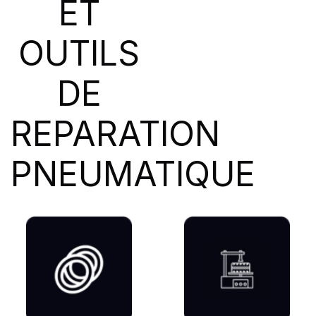
ET
SIOC
(23)
SPEEDWAYS
(64)
OUTILS
STICA
(3)
TIGAR
(24)
DE
REPARATION
PNEUMATIQUE