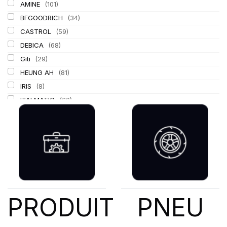
AMINE
(101)
BFGOODRICH
(34)
CASTROL
(59)
DEBICA
(68)
Giti
(29)
HEUNG AH
(81)
IRIS
(8)
ITALMATIC
(60)
KLEBER
(116)
LASSA
(174)
LING LONG
(152)
MICHELIN
(345)
MITAS
(95)
Mondolfo ferro
(31)
PIRELLI
(419)
PRODUIT
PNEU
PROMETEON
(18)
SCHRADER
(24)