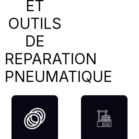
ET
SIOC
(23)
SPEEDWAYS
(64)
OUTILS
STICA
(3)
TIGAR
(24)
DE
REPARATION
PNEUMATIQUE