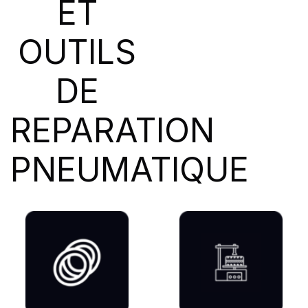
ET
SIOC
(23)
SPEEDWAYS
(64)
OUTILS
STICA
(3)
TIGAR
(24)
DE
REPARATION
PNEUMATIQUE