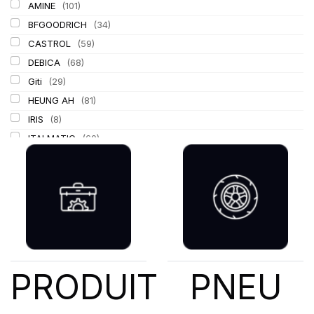
AMINE
(101)
BFGOODRICH
(34)
CASTROL
(59)
DEBICA
(68)
Giti
(29)
HEUNG AH
(81)
IRIS
(8)
ITALMATIC
(60)
KLEBER
(116)
LASSA
(174)
LING LONG
(152)
MICHELIN
(345)
MITAS
(95)
Mondolfo ferro
(31)
PIRELLI
(419)
PRODUIT
PNEU
PROMETEON
(18)
SCHRADER
(24)