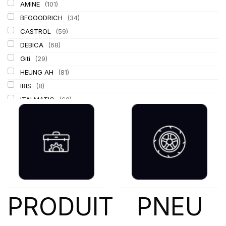
AMINE
(101)
BFGOODRICH
(34)
CASTROL
(59)
DEBICA
(68)
Giti
(29)
HEUNG AH
(81)
IRIS
(8)
ITALMATIC
(60)
KLEBER
(116)
LASSA
(174)
LING LONG
(152)
MICHELIN
(345)
MITAS
(95)
Mondolfo ferro
(31)
PIRELLI
(419)
PRODUIT
PNEU
PROMETEON
(18)
SCHRADER
(24)