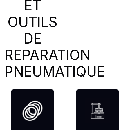
ET
SIOC
(23)
SPEEDWAYS
(64)
OUTILS
STICA
(3)
TIGAR
(24)
DE
REPARATION
PNEUMATIQUE