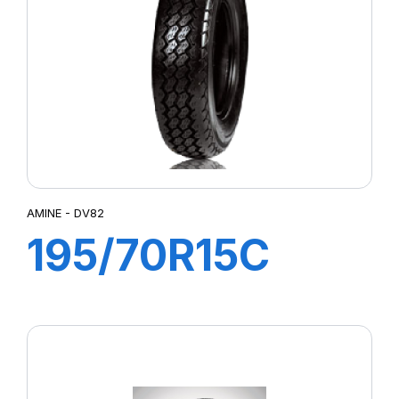
AMINE - DV82
195/70R15C
104/102R DV82