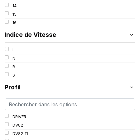
113/111
14
117/116
15
118/116
16
121/120
Indice de Vitesse
L
N
R
S
Profil
DRIVER
DV82
DV82 TL