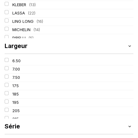
KLEBER
(13)
LASSA
(22)
LING LONG
(16)
MICHELIN
(14)
PIRELLI
(5)
Largeur
TIGAR
(2)
6.50
7.00
7.50
175
185
195
205
215
Série
225