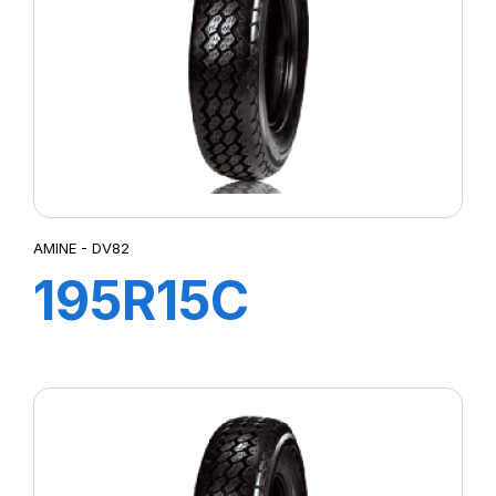
AMINE - DV82
195R15C
106/104R TL
DV82