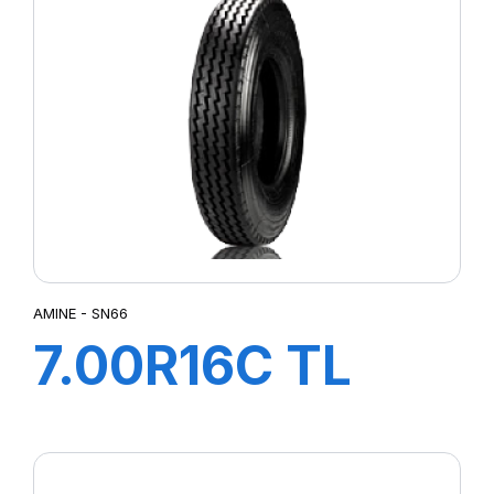
AMINE - SN66
7.00R16C TL
117/116N SN66