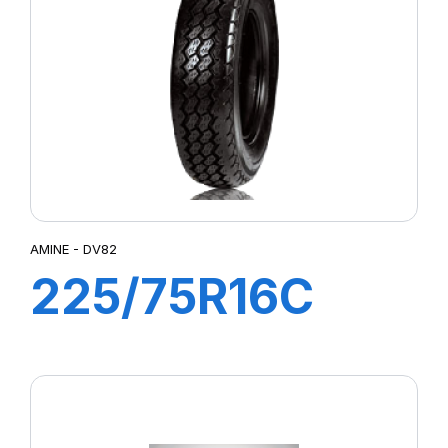
AMINE - DV82
225/75R16C
118/116R DV82