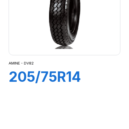
AMINE - DV82
205/75R14
109/107N DV82