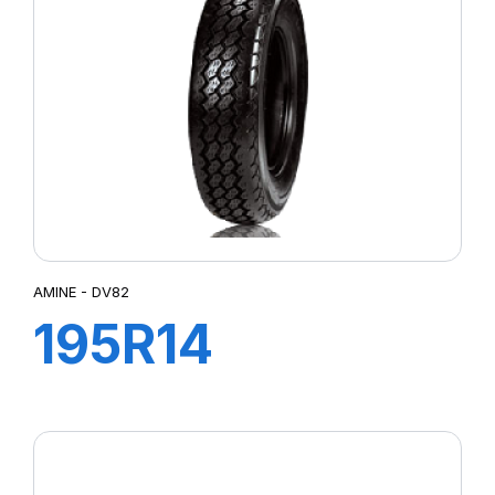
AMINE - DV82
195R14
106/104N DV82