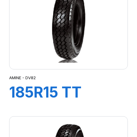
AMINE - DV82
185R15 TT
103/102N DV82