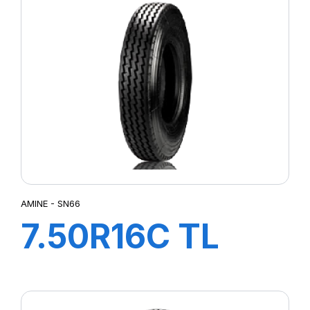
AMINE - SN66
7.50R16C TL
SN66 121/120N