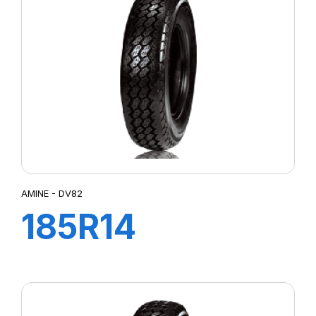
AMINE - DV82
185R14
102/100N DV82