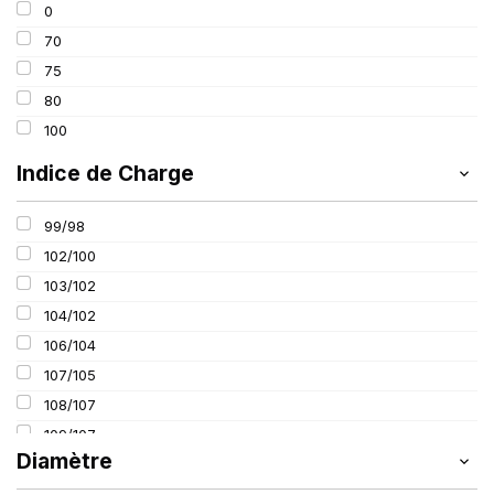
0
70
75
80
100
Indice de Charge
99/98
102/100
103/102
104/102
106/104
107/105
108/107
109/107
Diamètre
112/110