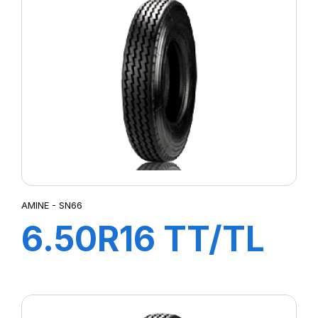
AMINE - SN66
6.50R16 TT/TL
108/107L SN66