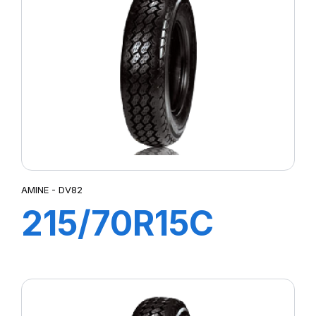
AMINE - DV82
215/70R15C
109/107R DV82