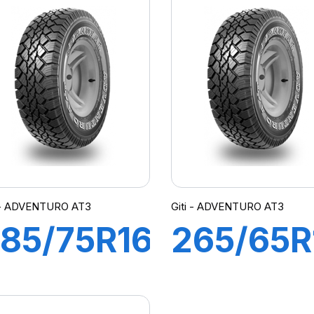
ADVENTURO
ADVENT
T3 WL
A/T2
i - ADVENTURO AT3
Giti - ADVENTURO AT3
85/75R16
265/65R
0PR
110T