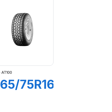
26/123R
ADVENT
ADVENTURO
AT3
AT3
OWL)
 - AT100
65/75R16
PR