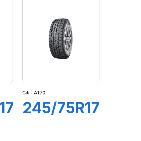
URO
ADVENTURO
AT3 OWL
Giti - AT70
17
245/75R17
112T GITI