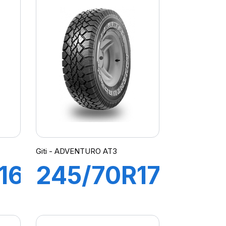
UR
121/118S
ADVENTURO
AT3
(OWL)
Giti - ADVENTURO AT3
16
245/70R17
119/116S