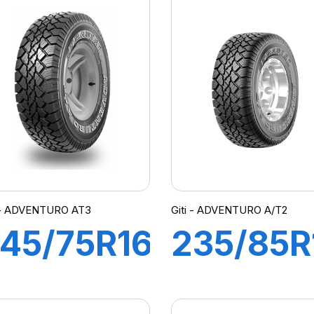
CHAMPIRO
MAXTO
P1
i - ADVENTURO AT3
Giti - ADVENTURO A/T2
45/75R16
235/85R
20/116S
120/116S