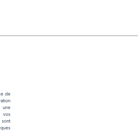
19/116S
T100
ce de
vation
s une
s vos
 sont
rques