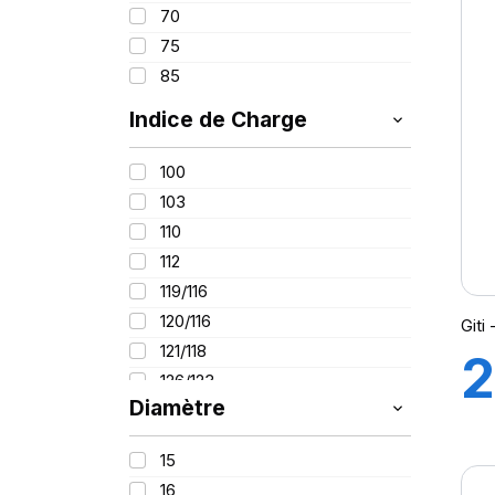
70
75
A
85
Indice de Charge
100
103
110
112
119/116
120/116
Git
121/118
2
126/123
Diamètre
1
15
16