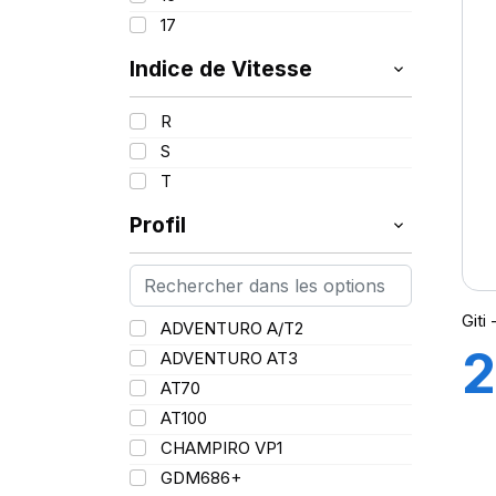
1
17
Indice de Vitesse
R
S
(
T
Profil
Giti
ADVENTURO A/T2
2
ADVENTURO AT3
AT70
8
AT100
CHAMPIRO VP1
GDM686+