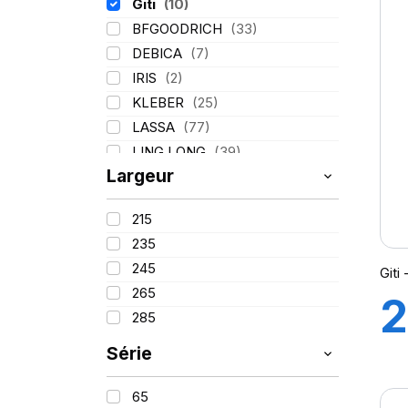
Giti
(10)
BFGOODRICH
(33)
V
DEBICA
(7)
IRIS
(2)
KLEBER
(25)
LASSA
(77)
LING LONG
(39)
Largeur
MICHELIN
(80)
PIRELLI
(110)
215
TIGAR
(3)
235
245
Git
265
2
285
1
Série
65