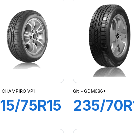
 - CHAMPIRO VP1
Giti - GDM686+
15/75R15
235/70R
00S
103T