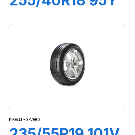
255/40R18 95Y
R-F P7
CINTURATO(*)
PIRELLI - S-VERD
235/55R19 101V