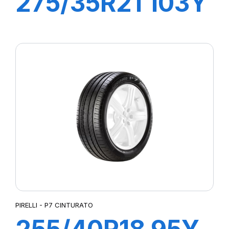
275/35R21 103Y
XL R-F P-ZERO
/PZ4 (*)
PIRELLI - P7 CINTURATO