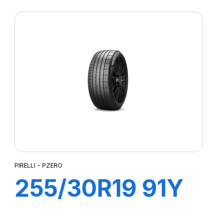
R-F P7
CINTURATO (*)
PIRELLI - PZERO
255/30R19 91Y
XL R-F PZERO