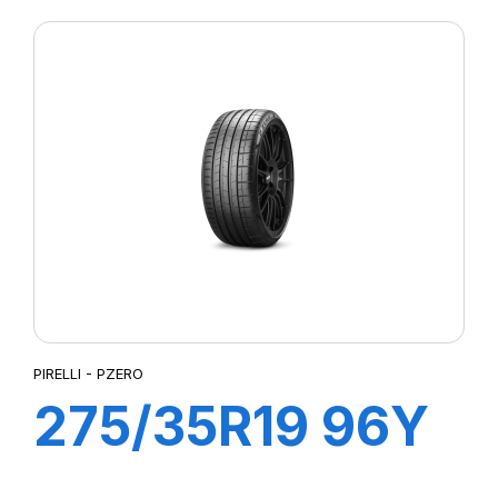
(*)
PIRELLI - PZERO
275/35R19 96Y
R-F PZERO (*)