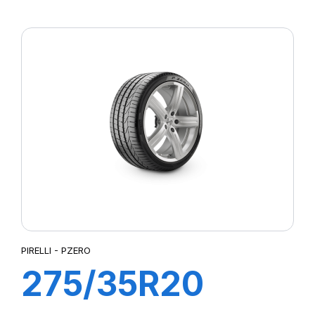
XL R-F PZERO
(*) PZ4
PIRELLI - PZERO
275/35R20