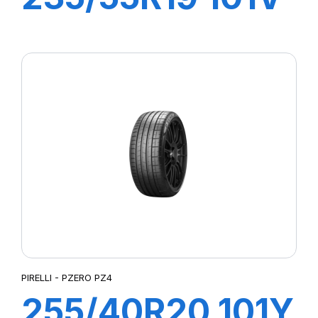
R-F S-VERD
(MOE)
PIRELLI - PZERO PZ4
255/40R20 101Y