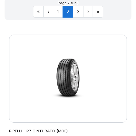
Page 2 sur 3
«
‹
1
2
3
›
»
PIRELLI - P7 CINTURATO (MOE)