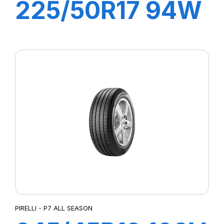
225/50R17 94W
R-F P7
CINTURATO
(MOE)
PIRELLI - P7 ALL SEASON