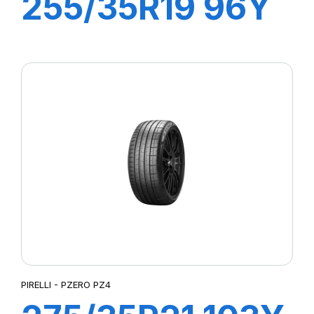
255/35R19 96Y
XL R-F PZERO
PZ4 (*)
PIRELLI - PZERO PZ4