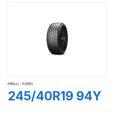
ELT
PIRELLI - PZERO
245/40R19 94Y
R-F PZERO (*)