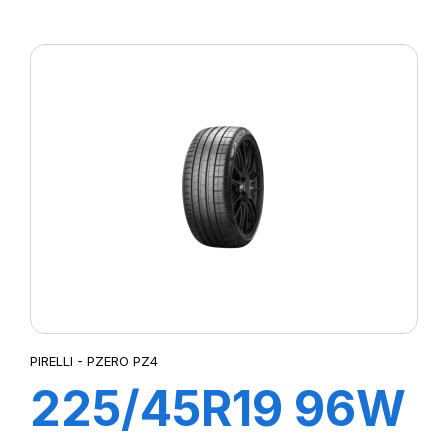
XL R-F P7
CINTURATO (*)
(MOE)
PIRELLI - PZERO PZ4
225/45R19 96W