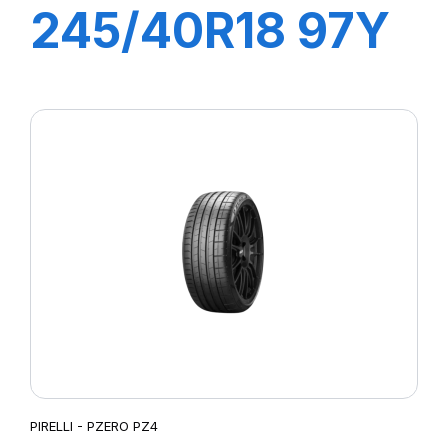
245/40R18 97Y
XL R-F P7
CINTURATO
(MOE)
PIRELLI - PZERO PZ4