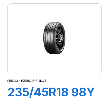
PIRELLI - PZERO R-F ELCT
235/45R18 98Y
XL R-F PZERO