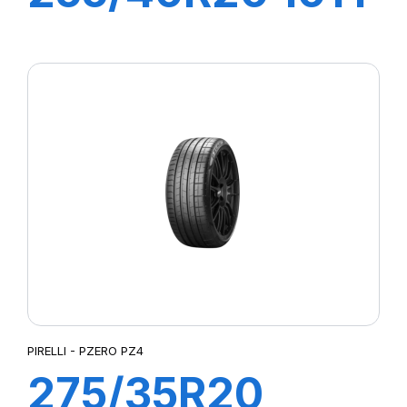
XL R-F P-ZERO
PZ4 (MOE-S)
ncs
PIRELLI - PZERO PZ4
275/35R20