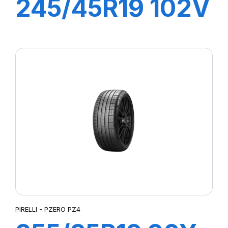
245/45R19 102V
XL R-F P7 ALL
SEASON (*)
PIRELLI - PZERO PZ4