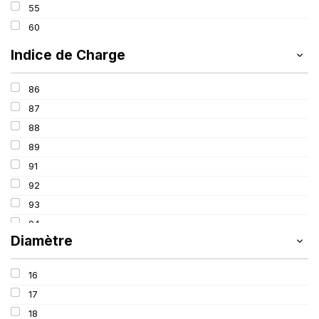
55
60
Indice de Charge
86
87
88
89
91
92
93
94
Diamètre
95
96
16
97
17
98
18