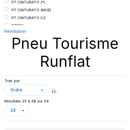
P7 CINTURATO (*)
P7 CINTURATO (MOE)
P7 CINTURATO C2
PZERO
Réinitialiser
P ZERO 5
Pneu Tourisme
PZERO PZ4
PZERO R-F ELCT
Runflat
R-F P7 CINTURATO (*) K1
S-VERD
Trier par
Résultats 25 à 48 sur 54