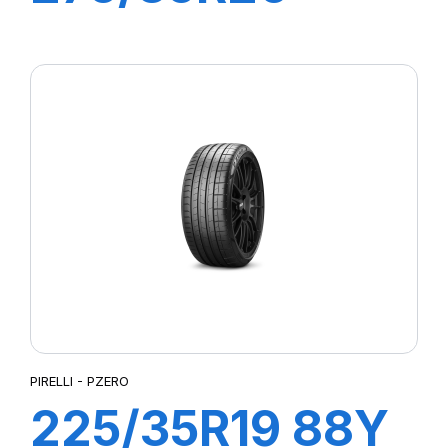
102Y XL R-F
PZERO PZ4(*)
PIRELLI - PZERO
225/35R19 88Y