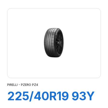
102Y XL R-F
PZERO (MOE)
PIRELLI - PZERO PZ4
225/40R19 93Y