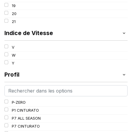
99
19
100
20
101
21
102
Indice de Vitesse
103
V
W
Y
Profil
P-ZERO
P1 CINTURATO
P7 ALL SEASON
P7 CINTURATO