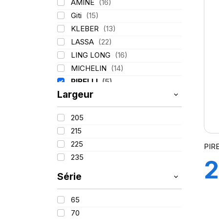
C
AMINE
(16)
Giti
(15)
L
KLEBER
(13)
LASSA
(22)
LING LONG
(16)
MICHELIN
(14)
PIRELLI
(5)
Largeur
TIGAR
(2)
205
215
225
PIRE
235
2
Série
1
65
70