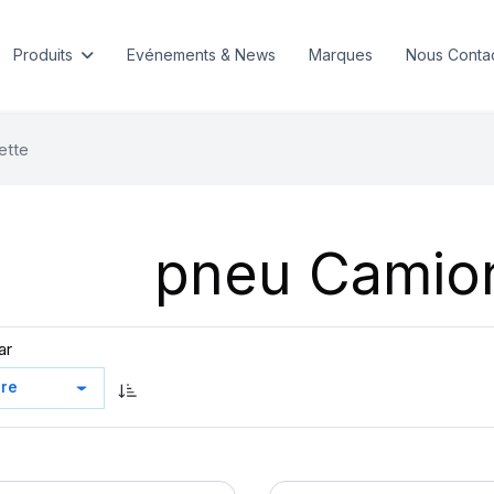
Produits
Evénements & News
Marques
Nous Conta
ette
pneu Camio
ar