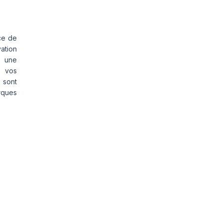
ce de
vation
s une
s vos
 sont
rques