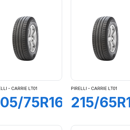
LLI - CARRIE LT01
PIRELLI - CARRIE LT01
05/75R16C
215/65R
10R
109T