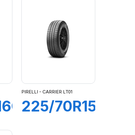
PIRELLI - CARRIER LT01
16C
225/70R15C
112R