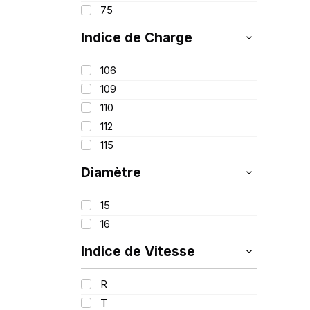
C
75
Indice de Charge
106
109
110
112
115
Diamètre
15
16
Indice de Vitesse
R
T