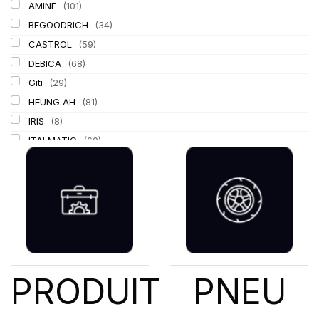
AMINE
(101)
BFGOODRICH
(34)
CASTROL
(59)
DEBICA
(68)
Giti
(29)
HEUNG AH
(81)
IRIS
(8)
ITALMATIC
(60)
KLEBER
(116)
LASSA
(174)
LING LONG
(152)
MICHELIN
(345)
MITAS
(95)
Mondolfo ferro
(31)
PIRELLI
(419)
PRODUIT
PNEU
PROMETEON
(18)
SCHRADER
(24)