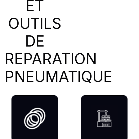
ET
SIOC
(23)
SPEEDWAYS
(64)
OUTILS
STICA
(3)
TIGAR
(24)
DE
REPARATION
PNEUMATIQUE