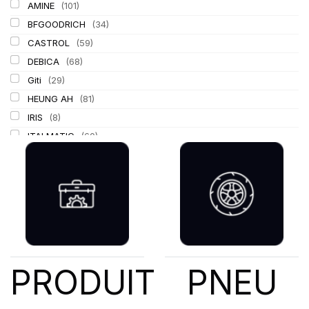
AMINE
(101)
BFGOODRICH
(34)
CASTROL
(59)
DEBICA
(68)
Giti
(29)
HEUNG AH
(81)
IRIS
(8)
ITALMATIC
(60)
KLEBER
(116)
LASSA
(174)
LING LONG
(152)
MICHELIN
(345)
MITAS
(95)
Mondolfo ferro
(31)
PIRELLI
(419)
PRODUIT
PNEU
PROMETEON
(18)
SCHRADER
(24)