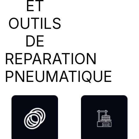
ET
SIOC
(23)
SPEEDWAYS
(64)
OUTILS
STICA
(3)
TIGAR
(24)
DE
REPARATION
PNEUMATIQUE