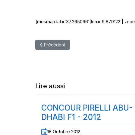
{mosmap lat='37.265096'|lon='9.879122'| zoom
Article précédent : Concour Top 3 - Michelin
Précédent
Lire aussi
CONCOUR PIRELLI ABU-
DHABI F1 - 2012
18 Octobre 2012