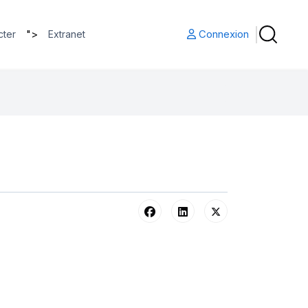
">
Connexion
cter
Extranet