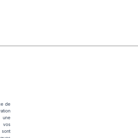
ce de
vation
s une
s vos
 sont
rques