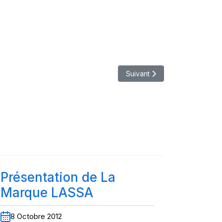
Article suivant : STE RAPID
Suivant
Présentation de La
Marque LASSA
8 Octobre 2012