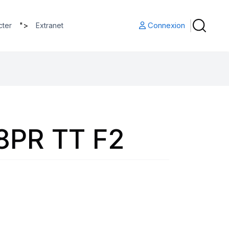
">
Connexion
cter
Extranet
 8PR TT F2