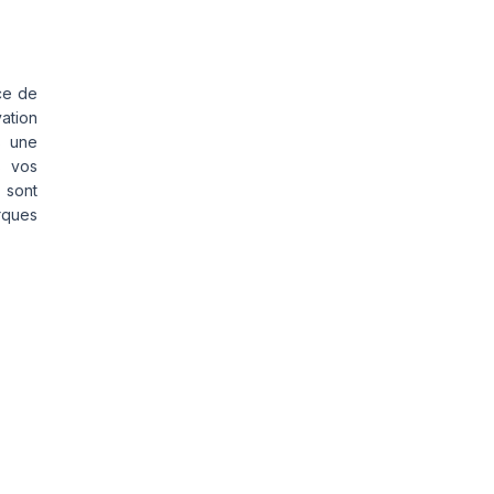
ce de
vation
s une
s vos
 sont
rques