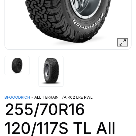
BFGOODRICH
- ALL TERRAIN T/A K02 LRE RWL
255/70R16
120/117S TL All