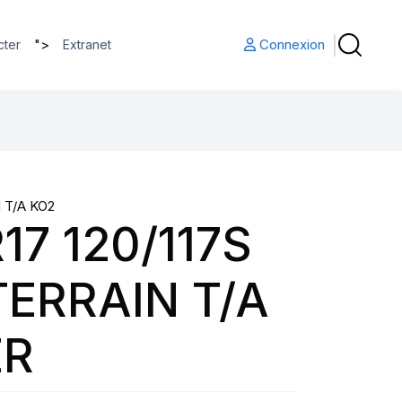
">
Connexion
cter
Extranet
 T/A KO2
17 120/117S
TERRAIN T/A
ER