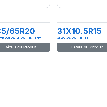
85/65R20
31X10.5R15
7/124S A/T
109S All
Détails du Produit
Détails du Produit
AKO2
Terrain T/A
KO2 LRC R