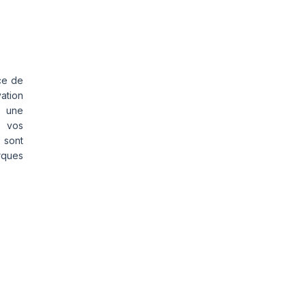
ce de
vation
s une
s vos
 sont
rques