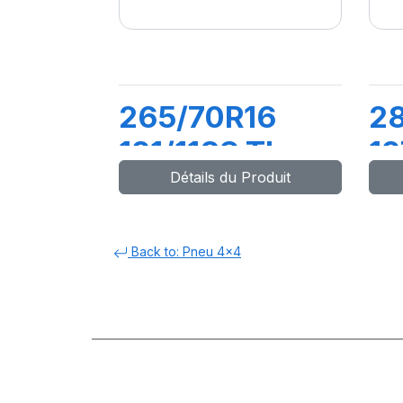
265/70R16
2
121/118S TL
12
Détails du Produit
ALL TERRAIN
T
T/A KO2 RWL
Back to: Pneu 4x4