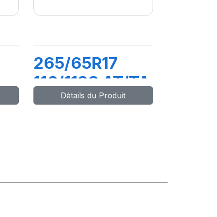
265/65R17
116/113S AT/TA
Détails du Produit
KO3 LRD -
RWL-