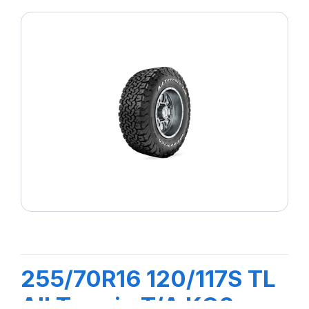
255/70R16 120/117S TL
All Terrain T/A KO2