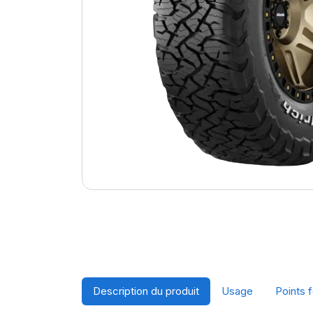
Description du produit
Usage
Points f