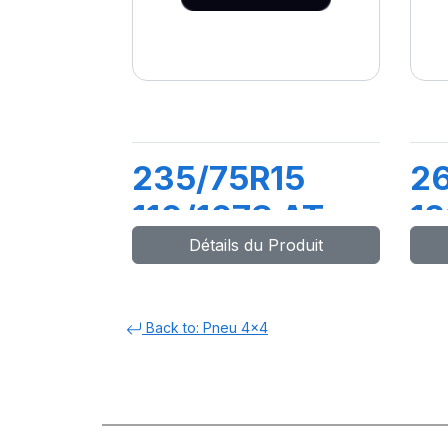
235/75R15
26
110/107S AT
12
Détails du Produit
T/A KO3 LRD
AT
(RWL)
(
Back to: Pneu 4x4