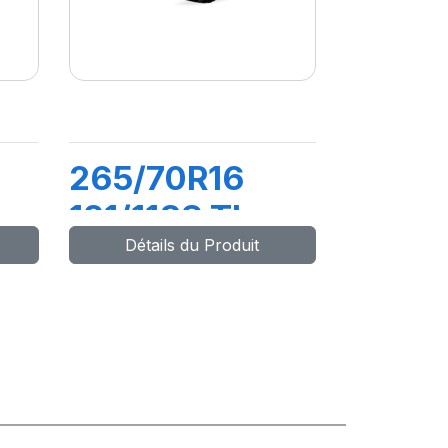
265/70R16
L
121/118S TL
Détails du Produit
ALL TERRAIN
L
T/A KO2 RWL