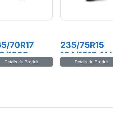
5/70R17
235/75R15
3/120S
104/101S AL
Détails du Produit
Détails du Produit
/TA KO3 LRE
TERRAIN T/A
RWL)
KO2 LRC RW