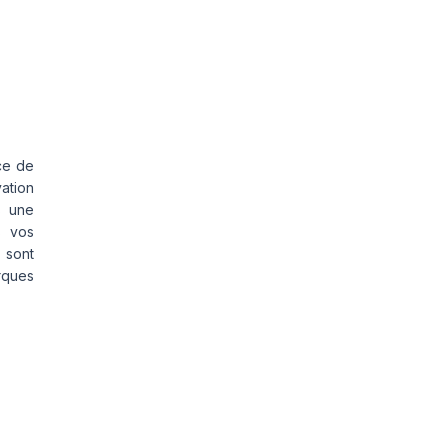
ce de
vation
s une
s vos
 sont
rques