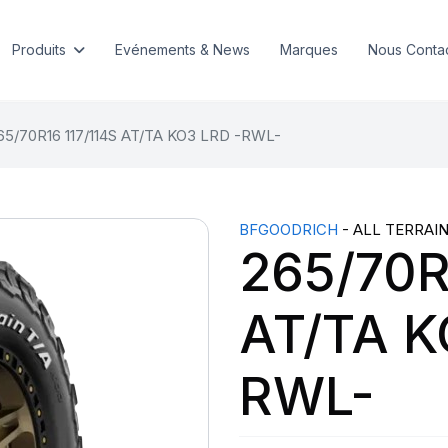
Produits
Evénements & News
Marques
Nous Conta
65/70R16 117/114S AT/TA KO3 LRD -RWL-
BFGOODRICH
- ALL TERRAIN
265/70R
AT/TA K
RWL-