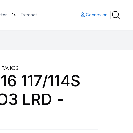
">
Connexion
cter
Extranet
 T/A KO3
16 117/114S
O3 LRD -