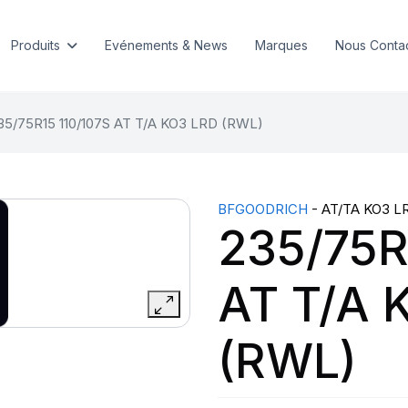
Produits
Evénements & News
Marques
Nous Conta
35/75R15 110/107S AT T/A KO3 LRD (RWL)
BFGOODRICH
- AT/TA KO3 L
235/75R
AT T/A 
(RWL)