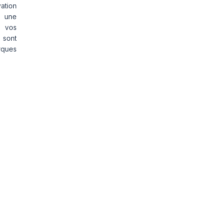
vation
s une
s vos
 sont
rques