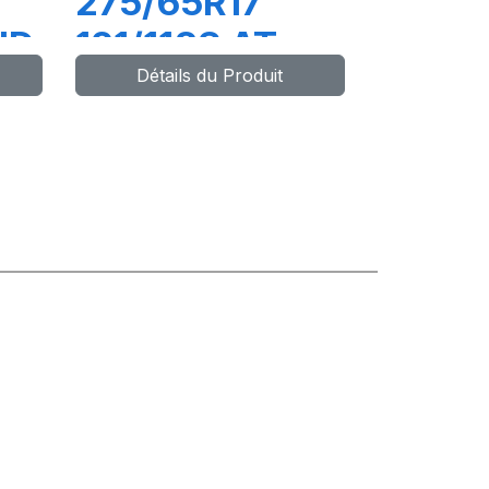
275/65R17
UD
121/118S AT
Détails du Produit
TAKO2