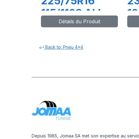
225/75R16
2
115/112S ALL
12
Détails du Produit
TERRAIN T/A
T
KO2 LRERWL
L
Back to: Pneu 4x4
Depuis 1985, Jomaa SA met son expertise au servi