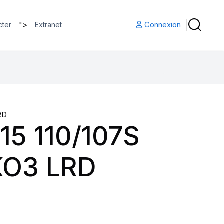
">
Connexion
cter
Extranet
RD
15 110/107S
KO3 LRD