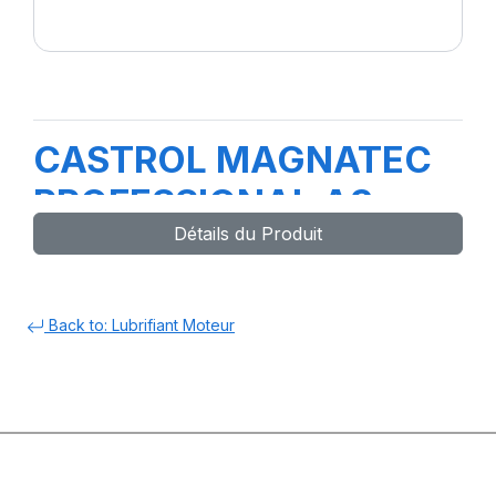
CASTROL MAGNATEC
PROFESSIONAL A3
Détails du Produit
10W-40 1L(nouv20)
Back to: Lubrifiant Moteur