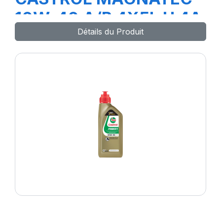
10W-40 A/B 4X5L H 4A
Détails du Produit