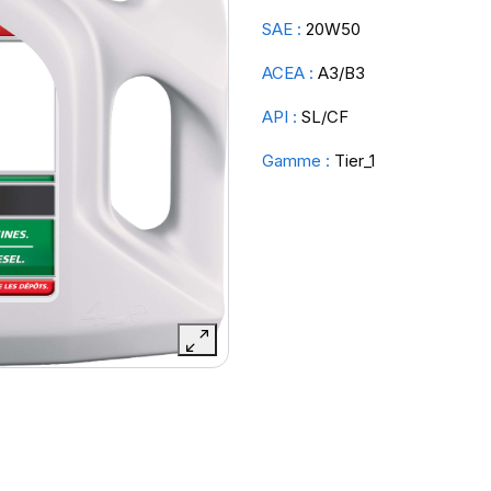
SAE :
20W50
ACEA :
A3/B3
API :
SL/CF
Gamme :
Tier_1