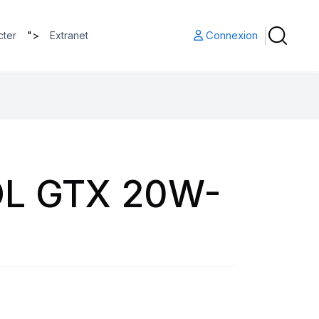
">
Connexion
cter
Extranet
L GTX 20W-