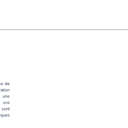
ce de
vation
s une
s vos
 sont
rques