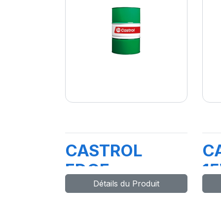
CASTROL
C
EDGE
1
Détails du Produit
PROFESSIONAL
FW
E 0W-30 208L