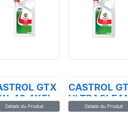
ASTROL GTX
CASTROL G
5W-40 4X5L
ULTRACLEA
Détails du Produit
Détails du Produit
01 (TR)
10W-40 A3/
5L FB (Y5)