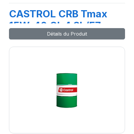
CASTROL CRB Tmax
15W-40 CI-4 SL/E7
Détails du Produit
208L (TR)