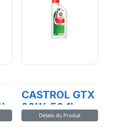
CASTROL GTX
W-
20W-50 1L
Détails du Produit
ouv