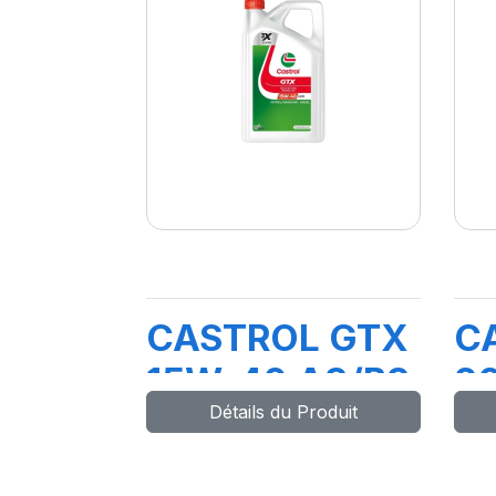
CASTROL GTX
C
15W-40 A3/B3
2
Détails du Produit
5L
F