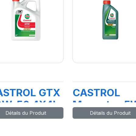
ASTROL GTX
CASTROL
0W-50 4X4L
Magnatec 5
Détails du Produit
Détails du Produit
W01(TR)
40 C3 1L (n
20)