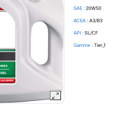
SAE :
20W50
ACEA :
A3/B3
API :
SL/CF
Gamme :
Tier_1