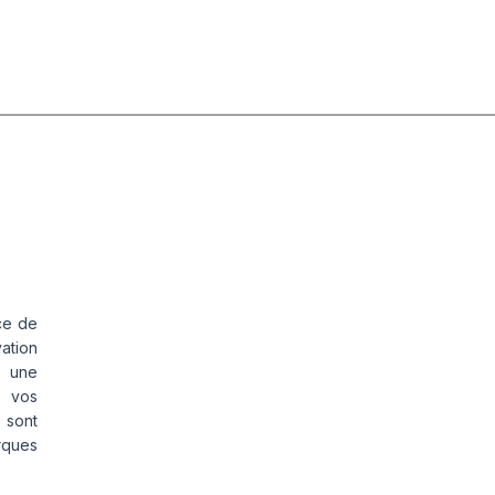
ce de
vation
s une
s vos
 sont
rques