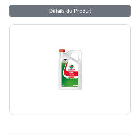
20W-50 12X1L H FV
Détails du Produit