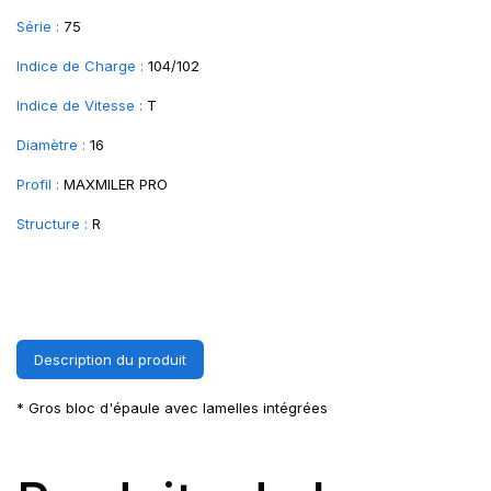
Série :
75
Indice de Charge :
104/102
Indice de Vitesse :
T
Diamètre :
16
Profil :
MAXMILER PRO
Structure :
R
Description du produit
* Gros bloc d'épaule avec lamelles intégrées