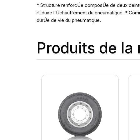
* Structure renforcÚe composÚe de deux ceintur
rÚduire l'Úchauffement du pneumatique. * Gomme
durÚe de vie du pneumatique.
Produits de l