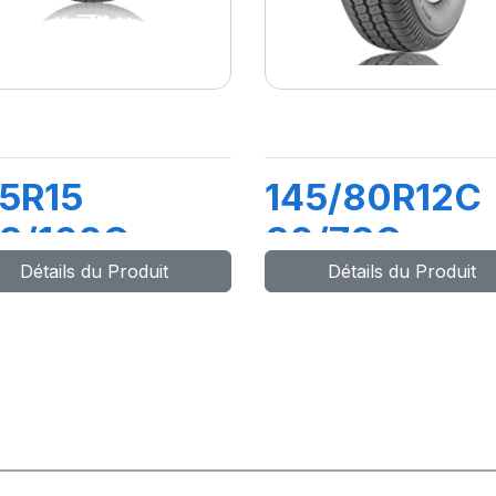
5R15
145/80R12C
03/102Q
80/78Q
Détails du Produit
Détails du Produit
AXMILER-X
MAXMILER-