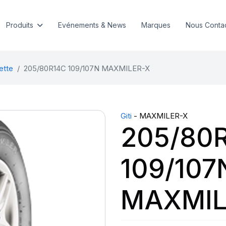
Produits
Evénements & News
Marques
Nous Conta
ette
205/80R14C 109/107N MAXMILER-X
Giti
- MAXMILER-X
205/80
109/107
MAXMIL