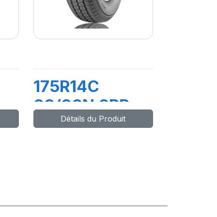
175R14C
99/98N 8PR
Détails du Produit
X
MAXMILLER-X