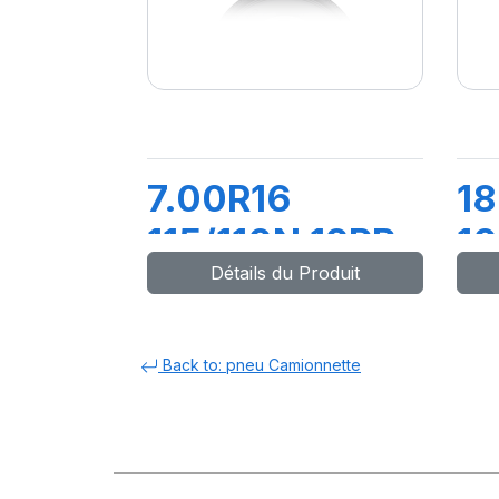
7.00R16
18
115/110N 12PR
1
Détails du Produit
TL GITI
M
UTILITY
668+FLAP+CH
Back to: pneu Camionnette