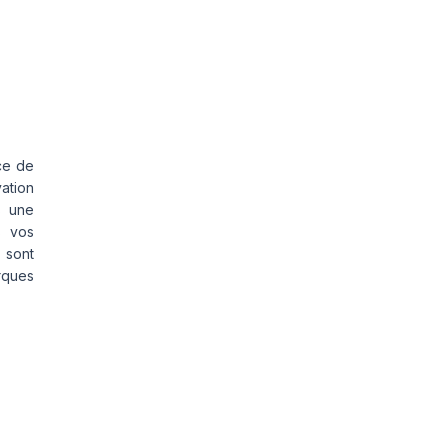
ce de
vation
s une
s vos
 sont
rques