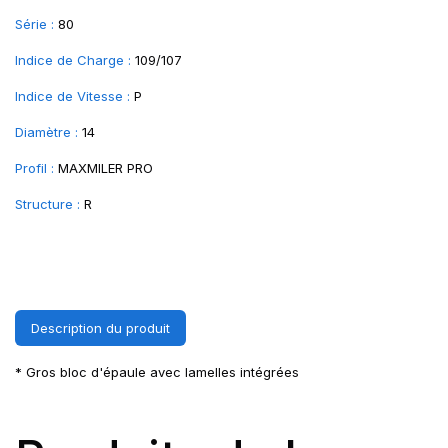
Série :
80
Indice de Charge :
109/107
Indice de Vitesse :
P
Diamètre :
14
Profil :
MAXMILER PRO
Structure :
R
Description du produit
* Gros bloc d'épaule avec lamelles intégrées